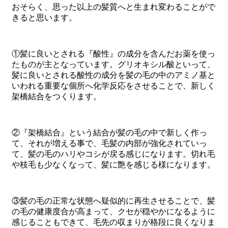
おそらく、思った以上の髪質へと生まれ変わることがで
きると思います。
①髪に良いとされる『酸性』の成分を含んだお薬を使っ
たものが主となっています。
グリオキシル酸といって、
髪に良いとされる
酸性の成分を髪の毛の中のアミノ基と
いわれる重要な個所へ化学反応をさせることで、新しく
架橋結合
をつくります。
②『架橋結合』という結合が髪の毛の中で新しく作っ
て、それが増える事で、毛髪の内部が強化されていっ
て、髪の毛の
ハリやコシ
が戻る感じになります。切れ毛
や枝毛も少なくなって、髪に艶を感じる様になります。
③髪の毛の正常な状態へ疑似的に再生させることで、髪
の毛
の健康度合
が高まって、クセが穏やかになるように
感じることもできて、毛先の収まりが格段に良くなりま