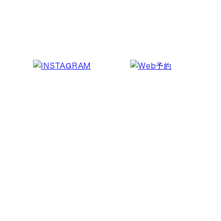
salon info（当店への行き方）
・大阪メトロ四つ橋線「四ツ橋駅」6番出口より徒歩3分
・大阪メトロ御堂筋線「心斎橋駅」1番出口より徒歩5分
【OPEN/CLOSE】
不定休
【ACCESS】
Palmerry Nail
〒550-0014
大阪府大阪市西区北堀江1-12-6 正隆大阪ビル3F Laverite
hair&beauty内併設