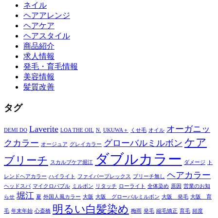
ネイル
ヘアアレンジ
ヘアケア
ヘアスタイル
商品紹介
求人情報
発毛・育毛情報
美容情報
髪質改善
タグ
Laverite
オーガニッ
DEMI DO
LOA THE OIL
N.
UKUWA＋
くせ毛
オイル
ケア
クカラー
グローバルミルボン
オージュア
グレイカラー
ダブルカラー
ブリーチ
スカルプケア堀江
ダメージ
ト
ヘアカラー
レンドヘアカラー
ハイライト
ファイバープレックス
ブリーチ無し
ヘッドスパ
マイクロバブル
ミルボン
リタッチ
ローライト
全体染め
原因
営業のお知
堀江
らせ
夏
外国人風カラー
大阪
大阪 グローバルミルボン
大阪 発毛
大阪 育
明るい白髪染め
毛
年末年始
心斎橋
梅雨
発毛
縮毛矯正
育毛
頻度