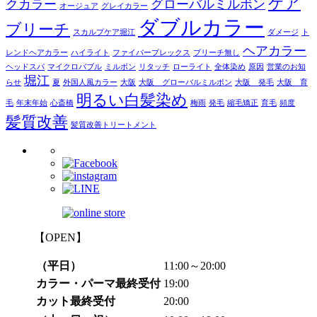
ケア
クカラー
グローバルミルボン
オージュア
グレイカラー
ダブルカラー
ブリーチ
スカルプケア堀江
ダメージ
ト
ヘアカラー
レンドヘアカラー
ハイライト
ファイバープレックス
ブリーチ無し
ヘッドスパ
マイクロバブル
ミルボン
リタッチ
ローライト
全体染め
原因
営業のお知
堀江
らせ
夏
外国人風カラー
大阪
大阪 グローバルミルボン
大阪 発毛
大阪 育
明るい白髪染め
毛
年末年始
心斎橋
梅雨
発毛
縮毛矯正
育毛
頻度
髪質改善
髪質改善トリートメント
【OPEN】
（平日）
11:00～20:00
カラー・パーマ最終受付
19:00
カット最終受付
20:00