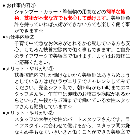
● お仕事内容①
シャンプー・カラー・準備物の用意などの
簡単な施
術
、
技術が不安な方でも安心して働けます
。美容師免
許を持っていれば技術ができない方でも楽しく働く事
ができます☆
●お仕事内容②
子育て中で急なお休みがとれるか心配している方も安
心。もちろん扶養控除内で働く事もできます。ご自身
のライフワークで美容室で働けます。まずはお気軽に
ご応募ください。
●メリット・やりがい①
扶養控除内でしか働けないから美容師はあきらめよう
としている方はぜひラヴェリテでチャレンジしてみて
ください。完全シフト制で、朝10時から15時までのス
タッフさんや、午前中は趣味のお稽古や病院があるか
らといった午後から17時までで働いている女性スタッ
フさんも勤務しています☆
●メリット・やりがい②
スタッフの大半が女性のパートスタッフさんです。ラ
イフスタイルに合わせて働けるから、スタッフ間の嫌
なもめ事もなくいきいきと働くことができる美容室で