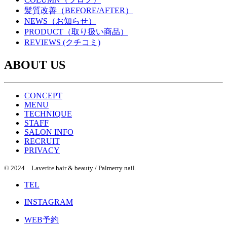
髪質改善（BEFORE/AFTER）
NEWS（お知らせ）
PRODUCT（取り扱い商品）
REVIEWS (クチコミ)
ABOUT US
CONCEPT
MENU
TECHNIQUE
STAFF
SALON INFO
RECRUIT
PRIVACY
© 2024 Laverite hair & beauty / Palmerry nail.
TEL
INSTAGRAM
WEB予約