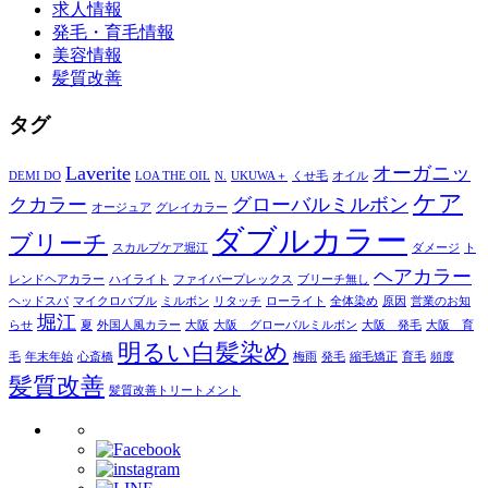
求人情報
発毛・育毛情報
美容情報
髪質改善
タグ
Laverite
オーガニッ
DEMI DO
LOA THE OIL
N.
UKUWA＋
くせ毛
オイル
ケア
クカラー
グローバルミルボン
オージュア
グレイカラー
ダブルカラー
ブリーチ
スカルプケア堀江
ダメージ
ト
ヘアカラー
レンドヘアカラー
ハイライト
ファイバープレックス
ブリーチ無し
ヘッドスパ
マイクロバブル
ミルボン
リタッチ
ローライト
全体染め
原因
営業のお知
堀江
らせ
夏
外国人風カラー
大阪
大阪 グローバルミルボン
大阪 発毛
大阪 育
明るい白髪染め
毛
年末年始
心斎橋
梅雨
発毛
縮毛矯正
育毛
頻度
髪質改善
髪質改善トリートメント