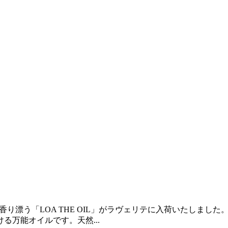
香り漂う「LOA THE OIL」がラヴェリテに入荷いたしました。 「
万能オイルです。天然...