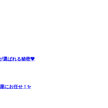
eが選ばれる秘密💖
屋にお任せ！✨