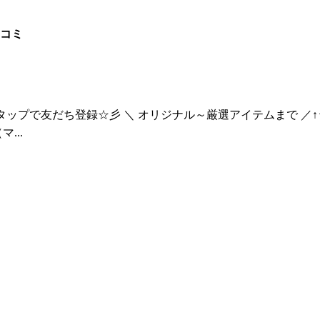
口コミ
をタップで友だち登録☆彡 ＼ オリジナル～厳選アイテムまで ／↑↑
...