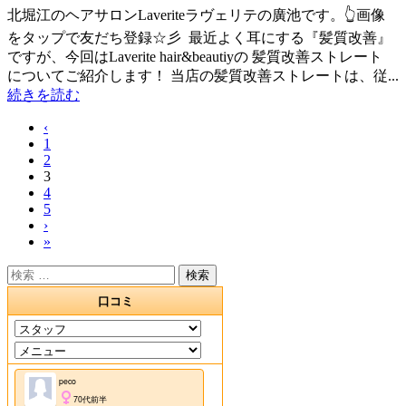
北堀江のヘアサロンLaveriteラヴェリテの廣池です。👆画像
をタップで友だち登録☆彡 最近よく耳にする『髪質改善』
ですが、今回はLaverite hair&beautiyの 髪質改善ストレート
についてご紹介します！ 当店の髪質改善ストレートは、従...
続きを読む
‹
1
2
3
4
5
›
»