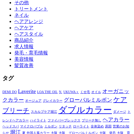
その他
トリートメント
ネイル
ヘアアレンジ
ヘアケア
ヘアスタイル
商品紹介
求人情報
発毛・育毛情報
美容情報
髪質改善
タグ
Laverite
オーガニッ
DEMI DO
LOA THE OIL
N.
UKUWA＋
くせ毛
オイル
ケア
クカラー
グローバルミルボン
オージュア
グレイカラー
ダブルカラー
ブリーチ
スカルプケア堀江
ダメージ
ト
ヘアカラー
レンドヘアカラー
ハイライト
ファイバープレックス
ブリーチ無し
ヘッドスパ
マイクロバブル
ミルボン
リタッチ
ローライト
全体染め
原因
営業のお知
堀江
らせ
夏
外国人風カラー
大阪
大阪 グローバルミルボン
大阪 発毛
大阪 育