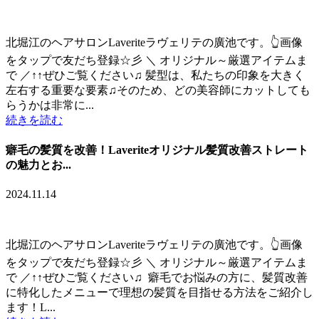
北堀江のヘアサロンLaveriteラヴェリテの廣池です。👆画像
をタップで友だち登録☆彡 ＼ オリジナル～厳選アイテムま
で ／↑↑ぜひご覧ください♫ 髪型は、私たちの印象を大きく
左右する重要な要素♫そのため、どの美容師にカットしても
らうかは非常に...
続きを読む
癖毛の髪質を改善！Laveriteオリジナル髪質改善ストレート
の魅力とお...
2024.11.14
北堀江のヘアサロンLaveriteラヴェリテの廣池です。👆画像
をタップで友だち登録☆彡 ＼ オリジナル～厳選アイテムま
で ／↑↑ぜひご覧ください♫ 癖毛でお悩みの方に、髪質改善
に特化したメニューで理想の髪質を目指せる方法をご紹介し
ます！L...