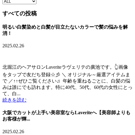
すべての投稿
明るい白髪染めと白髪が目立たないカラーで髪の悩みを解
消！
2025.02.26
北堀江のヘアサロンLaveriteラヴェリテの廣池です。👆画像
をタップで友だち登録☆彡 ＼ オリジナル～厳選アイテムま
で ／↑↑ぜひご覧ください♫ 年齢を重ねるごとに、白髪の悩
みは誰にでも訪れます。特に40代、50代、60代の女性にとっ
て、白...
続きを読む
大阪でカットが上手い美容室ならLaveriteへ【美容師よりも
お客様が輝...
2025.02.26